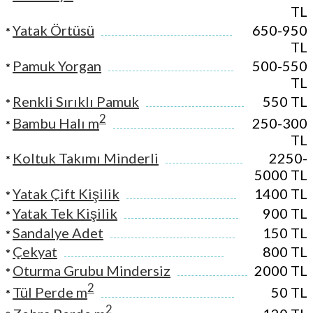
TL
Yatak Örtüsü
650-950
*
TL
Pamuk Yorgan
500-550
*
TL
Renkli Sırıklı Pamuk
550 TL
*
2
Bambu Halı m
250-300
*
TL
Koltuk Takımı Minderli
2250-
*
5000 TL
Yatak Çift Kişilik
1400 TL
*
Yatak Tek Kişilik
900 TL
*
Sandalye Adet
150 TL
*
Çekyat
800 TL
*
Oturma Grubu Mindersiz
2000 TL
*
2
Tül Perde m
50 TL
*
2