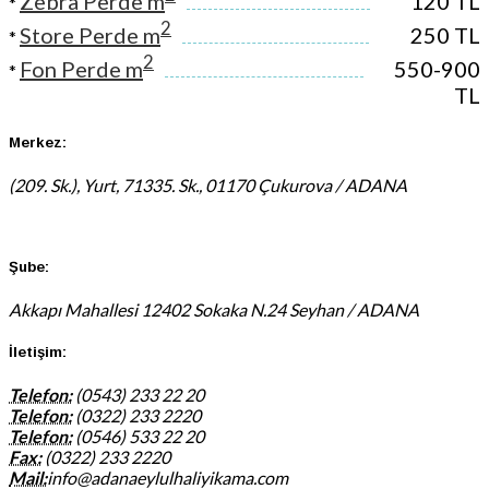
Zebra Perde m
120 TL
*
2
Store Perde m
250 TL
*
2
Fon Perde m
550-900
*
TL
Merkez:
(209. Sk.), Yurt, 71335. Sk., 01170 Çukurova / ADANA
Şube:
Akkapı Mahallesi 12402 Sokaka N.24 Seyhan / ADANA
İletişim:
Telefon:
(0543) 233 22 20
Telefon:
(0322) 233 2220
Telefon:
(0546) 533 22 20
Fax:
(0322) 233 2220
Mail:
info@adanaeylulhaliyikama.com