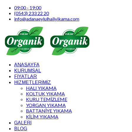
09:00 - 19:00
(0543) 233 22 20
info@adanaeylulhaliyikama.com
ANASAYFA
KURUMSAL
FİYATLAR
HİZMETLERİMİZ
HALI YIKAMA
KOLTUK YIKAMA
KURU TEMİZLEME
YORGAN YIKAMA
BATTANİYE YIKAMA
KİLİM YIKAMA
GALERİ
BLOG