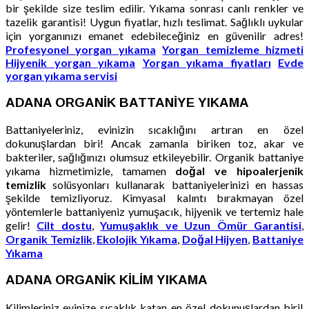
bir şekilde size teslim edilir. Yıkama sonrası canlı renkler ve
tazelik garantisi! Uygun fiyatlar, hızlı teslimat. Sağlıklı uykular
için yorganınızı emanet edebileceğiniz en güvenilir adres!
Profesyonel yorgan yıkama
Yorgan temizleme hizmeti
Hijyenik yorgan yıkama
Yorgan yıkama fiyatları
Evde
yorgan yıkama servisi
ADANA ORGANİK BATTANİYE YIKAMA
Battaniyeleriniz, evinizin sıcaklığını artıran en özel
dokunuşlardan biri! Ancak zamanla biriken toz, akar ve
bakteriler, sağlığınızı olumsuz etkileyebilir. Organik battaniye
yıkama hizmetimizle, tamamen
doğal ve hipoalerjenik
temizlik
solüsyonları kullanarak battaniyelerinizi en hassas
şekilde temizliyoruz. Kimyasal kalıntı bırakmayan özel
yöntemlerle battaniyeniz yumuşacık, hijyenik ve tertemiz hale
gelir!
Cilt dostu
,
Yumuşaklık ve Uzun Ömür Garantisi
,
Organik Temizlik
,
Ekolojik Yıkama
,
Doğal Hijyen
,
Battaniye
Yıkama
ADANA ORGANİK KİLİM YIKAMA
Kilimleriniz evinize sıcaklık katan en özel dokunuşlardan biri!