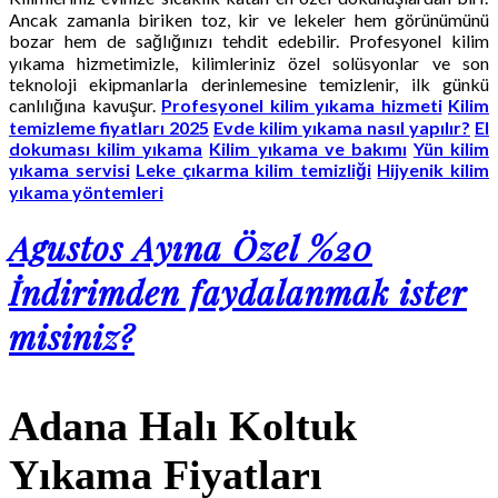
Ancak zamanla biriken toz, kir ve lekeler hem görünümünü
bozar hem de sağlığınızı tehdit edebilir. Profesyonel kilim
yıkama hizmetimizle, kilimleriniz özel solüsyonlar ve son
teknoloji ekipmanlarla derinlemesine temizlenir, ilk günkü
canlılığına kavuşur.
Profesyonel kilim yıkama hizmeti
Kilim
temizleme fiyatları 2025
Evde kilim yıkama nasıl yapılır?
El
dokuması kilim yıkama
Kilim yıkama ve bakımı
Yün kilim
yıkama servisi
Leke çıkarma kilim temizliği
Hijyenik kilim
yıkama yöntemleri
Agustos Ayına Özel %20
İndirimden faydalanmak ister
misiniz?
Adana Halı Koltuk
Yıkama Fiyatları