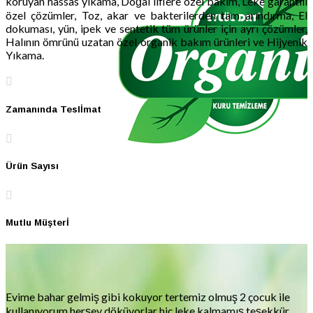
koruyan hassas yıkama, Doğal liflere özel bakım, Leke garantili
özel çözümler, Toz, akar ve bakterilerden tam arındırma, El
dokuması, yün, ipek ve sentetik tüm ürünler için ayrı çözümler,
Halının ömrünü uzatan özel organik bakım ürünleri ve Hijyenik
Yıkama.
Zamanında Teslİmat
Ürün Sayısı
Mutlu Müşterİ
Evime bahar gelmiş gibi kokuyor tertemiz olmuş 2 çocuk ile
kullanıyorum herşey döküyorlar hiç leke kalmamış teşekkür