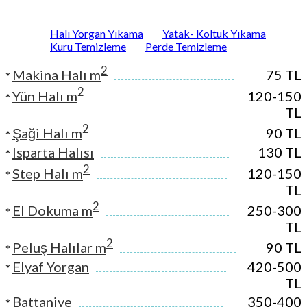
Halı Yorgan Yıkama
Yatak- Koltuk Yıkama
Kuru Temizleme
Perde Temizleme
2
Makina Halı m
75 TL
*
2
Yün Halı m
120-150
*
TL
2
Şaği Halı m
90 TL
*
Isparta Halısı
130 TL
*
2
Step Halı m
120-150
*
TL
2
El Dokuma m
250-300
*
TL
2
Peluş Halılar m
90 TL
*
Elyaf Yorgan
420-500
*
TL
Battaniye
350-400
*