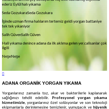
ederiz Eylül halı yıkama
Seda Gozukara
Seda Gozukara
İşinde uzman firma halılarım tertemiz geldi yorgan battaniye
tek tek yıkaniyor
Salih Güven
Salih Güven
Hali yıkama denince adana da ilk aklıma gelen yer.calisanlar çok
ilgili
Neşe
Neşe
ADANA ORGANİK YORGAN YIKAMA
Yorganlarınız zamanla toz, akar ve bakterilerle kaplanarak
sağlığınızı tehdit edebilir.
Profesyonel yorgan yıkama
hizmetimizle
, yorganlarınız özel solüsyonlar ve son teknoloji
ekipmanlarla derinlemesine temizlenir, yumuşacık ve
hijyenik