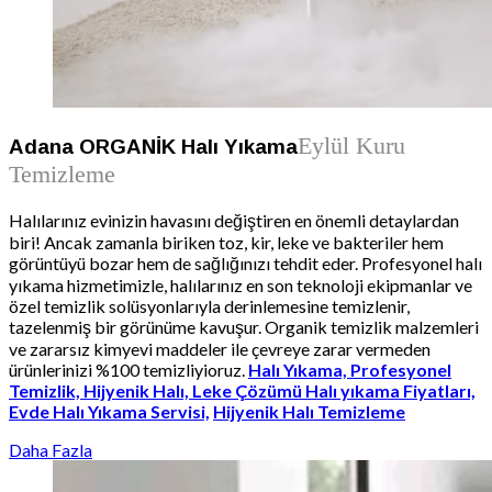
Eylül Kuru
Adana ORGANİK Halı Yıkama
Temizleme
Halılarınız evinizin havasını değiştiren en önemli detaylardan
biri! Ancak zamanla biriken toz, kir, leke ve bakteriler hem
görüntüyü bozar hem de sağlığınızı tehdit eder. Profesyonel halı
yıkama hizmetimizle, halılarınız en son teknoloji ekipmanlar ve
özel temizlik solüsyonlarıyla derinlemesine temizlenir,
tazelenmiş bir görünüme kavuşur. Organik temizlik malzemleri
ve zararsız kimyevi maddeler ile çevreye zarar vermeden
ürünlerinizi %100 temizliyioruz.
Halı Yıkama,
Profesyonel
Temizlik,
Hijyenik Halı,
Leke Çözümü
Halı yıkama Fiyatları,
Evde Halı Yıkama Servisi,
Hijyenik Halı Temizleme
Daha Fazla