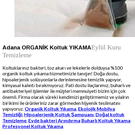
Eylül Kuru
Adana ORGANİK Koltuk YIKAMA
Temizleme
Koltuklarınız bakteri, toz akarı ve lekelerle dolduysa %100
organik koltuk yıkama hizmetimizle tanışın! Doğa dostu,
hipoalerjenik solüsyonlarla derinlemesine temizlik yapıyor,
kimyasal kalıntı bırakmıyoruz. Pati dostu ilaçlarımız, buharlı ve
antibakteriyel işlemler ile müşteri memnuiyeti bizim için çok
önemli. Firma olarak süreki kendimizi geliştirmemiz ve yılalrın
birikimi ile ürünleriniz zarar görmeden hijyenik teslimatını
yapıyoruz.
Organik Koltuk Yıkama
,
Ekolojik Mobilya
Temizliği
,
Hipoalerjenik Koltuk Şampuanı
,
Doğal koltuk
Temizleme
,
Evde bakteri Arındırma
Buharlı Koltuk Yıkama
Profesyonel Koltuk Yıkama